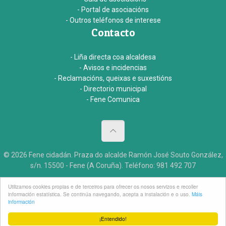
- Portal de asociacións
- Outros teléfonos de interese
Contacto
- Liña directa coa alcaldesa
- Avisos e incidencias
- Reclamacións, queixas e suxestións
- Directorio municipal
- Fene Comunica
© 2026 Fene cidadán. Praza do alcalde Ramón José Souto González,
s/n. 15500 - Fene (A Coruña). Teléfono: 981 492 707
Aviso legal
Accesibildade
Créditos
Utilizamos cookies propias e de terceiros para ofrecer os nosos servizos e recoller
información estatística. Se continúa navegando, acepta a instalación e o uso.
Máis
información
¡Entendido!