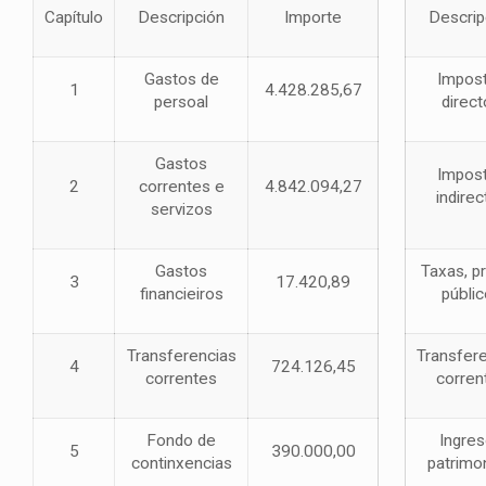
Capítulo
Descripción
Importe
Descrip
Gastos de
Impos
1
4.428.285,67
persoal
direc
Gastos
Impos
2
correntes e
4.842.094,27
indirec
servizos
Gastos
Taxas, p
3
17.420,89
financieiros
públi
Transferencias
Transfer
4
724.126,45
correntes
corren
Fondo de
Ingre
5
390.000,00
continxencias
patrimon