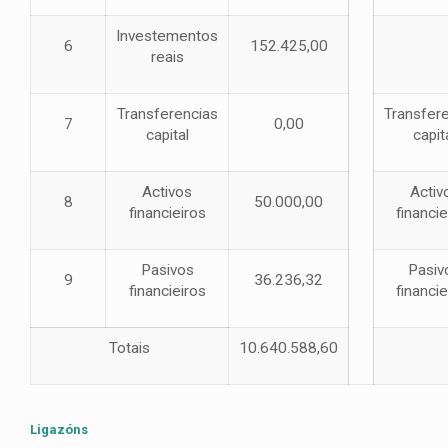
Investementos
6
152.425,00
reais
Transferencias
Transfer
7
0,00
capital
capit
Activos
Activ
8
50.000,00
financieiros
financie
Pasivos
Pasiv
9
36.236,32
financieiros
financie
Totais
10.640.588,60
Ligazóns