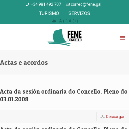
+34 981 492 707
correo@fene.gal
TURISMO
SERVIZOS
A (-)
A (+)
Actas e acordos
Acta da sesión ordinaria do Concello. Pleno do
03.01.2008
Descargar