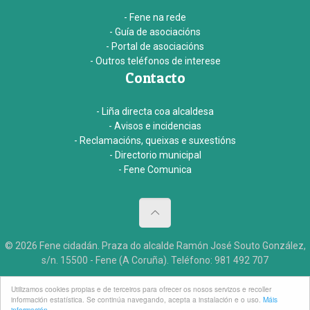
- Fene na rede
- Guía de asociacións
- Portal de asociacións
- Outros teléfonos de interese
Contacto
- Liña directa coa alcaldesa
- Avisos e incidencias
- Reclamacións, queixas e suxestións
- Directorio municipal
- Fene Comunica
© 2026 Fene cidadán. Praza do alcalde Ramón José Souto González,
s/n. 15500 - Fene (A Coruña). Teléfono: 981 492 707
Aviso legal
Accesibildade
Créditos
Utilizamos cookies propias e de terceiros para ofrecer os nosos servizos e recoller
información estatística. Se continúa navegando, acepta a instalación e o uso.
Máis
información