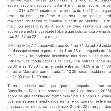
mes de xullo. Trátase dun programa dirixido ao alumnado
escolarizado en educación infantil e primaria nado entre os
anos 2013 e 2021 (idades de referencia de 3 a 12 anos) que
resida ou estude en Fene. A matrícula provisional poderá
realizarse de forma telemática, a partir do vindeiro 30 de
maio, ou presencial, do 4 ao 6 de xuño (aínda que para
acollerse a esta modalidade haberá que solicitar cita previa os
días 26, 27 ou 28 deste mes).
O Verán Máis Alá desenvolverase do 1 ao 31 de xullo dividido
en dúas quincenas, a primeira do 1 ao 15 e a segunda do 16
ao 31 de xullo, podendo inscribirse nas dúas ou só nunha.
Haberá dúas modalidades: Bos días!, con entrada entre as
08.00 e as 10.00 horas e saída entre as 14.00 e as 14.30
horas; e Máis alá!, con entrada ás 10.00 horas e saída entre
as 14.00 e as 14.30 horas.
Terán prioridade os/as participantes empadroados/as no
Concello de Fene (con anterioridade ao 2 de maio de 2025)
sobre os que estudan no termo municipal. Os nenos e nenas
que non estean empadroados en Fene ou que non estiveran
matriculados no curso académico 2024/2025 nalgún dos