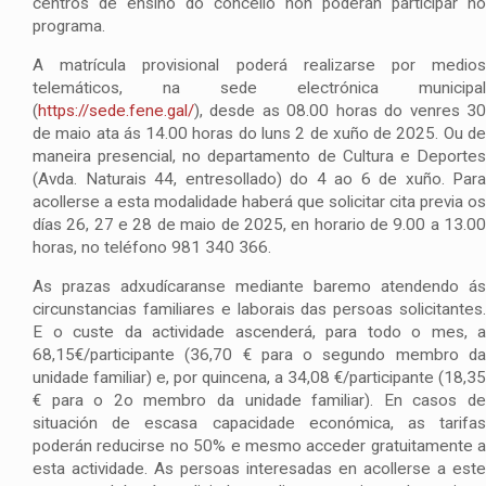
centros de ensino do concello non poderán participar no
programa.
A matrícula provisional poderá realizarse por medios
telemáticos, na sede electrónica municipal
(
https://sede.fene.gal/
), desde as 08.00 horas do venres 30
de maio ata ás 14.00 horas do luns 2 de xuño de 2025. Ou de
maneira presencial, no departamento de Cultura e Deportes
(Avda. Naturais 44, entresollado) do 4 ao 6 de xuño. Para
acollerse a esta modalidade haberá que solicitar cita previa os
días 26, 27 e 28 de maio de 2025, en horario de 9.00 a 13.00
horas, no teléfono 981 340 366.
As prazas adxudícaranse mediante baremo atendendo ás
circunstancias familiares e laborais das persoas solicitantes.
E o custe da actividade ascenderá, para todo o mes, a
68,15€/participante (36,70 € para o segundo membro da
unidade familiar) e, por quincena, a 34,08 €/participante (18,35
€ para o 2o membro da unidade familiar). En casos de
situación de escasa capacidade económica, as tarifas
poderán reducirse no 50% e mesmo acceder gratuitamente a
esta actividade. As persoas interesadas en acollerse a este