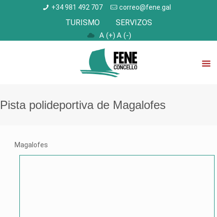
+34 981 492 707
correo@fene.gal
TURISMO
SERVIZOS
A (+)
A (-)
Pista polideportiva de Magalofes
Magalofes