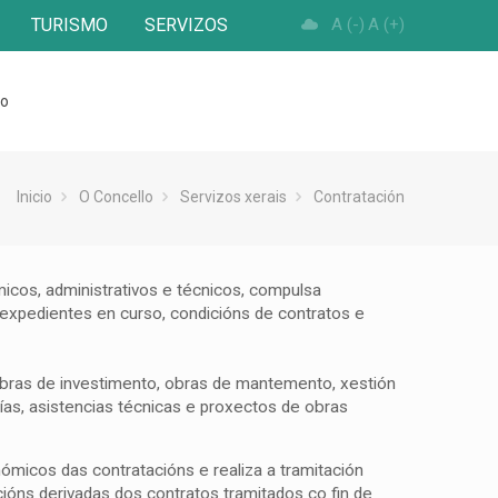
TURISMO
SERVIZOS
A (-)
A (+)
to
Inicio
O Concello
Servizos xerais
Contratación
icos, administrativos e técnicos, compulsa
xpedientes en curso, condicións de contratos e
 obras de investimento, obras de mantemento, xestión
rías, asistencias técnicas e proxectos de obras
micos das contratacións e realiza a tramitación
icións derivadas dos contratos tramitados co fin de