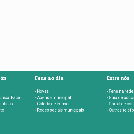
ión
Fene ao día
Entre nós
- Novas
- Fene na rede
ónica. Face
- Axenda municipal
- Guía de asoc
máticas
- Galería de imaxes
- Portal de as
nte
- Redes sociais municipais
- Outros teléf