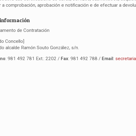
ar a comprobación, aprobación e notificación e de efectuar a devolu
información
amento de Contratación
do Concello]
do alcalde Ramón Souto González, s/n.
ono
: 981 492 781 Ext.: 2202 /
Fax
: 981 492 788 /
Email
:
secretari