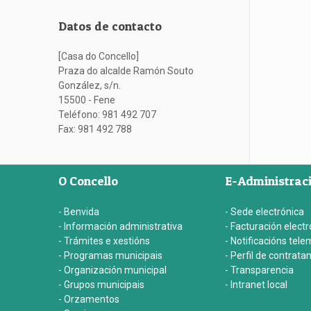
Datos de contacto
[Casa do Concello]
Praza do alcalde Ramón Souto
González, s/n.
15500 - Fene
Teléfono: 981 492 707
Fax: 981 492 788
O Concello
E-Administrac
- Benvida
- Sede electrónica
- Información administrativa
- Facturación electr
- Trámites e xestións
- Notificacións tele
- Programas municipais
- Perfil de contrata
- Organización municipal
- Transparencia
- Grupos municipais
- Intranet local
- Orzamentos