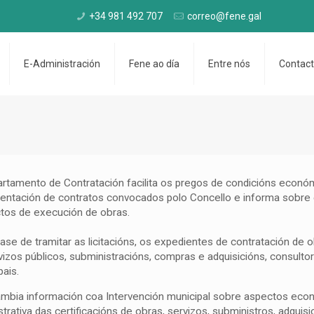
+34 981 492 707
correo@fene.gal
E-Administración
Fene ao día
Entre nós
Contac
rtamento de Contratación facilita os pregos de condicións económ
ntación de contratos convocados polo Concello e informa sobre e
tos de execución de obras.
ase de tramitar as licitacións, os expedientes de contratación de
vizos públicos, subministracións, compras e adquisicións, consulto
pais.
ambia información coa Intervención municipal sobre aspectos econó
strativa das certificacións de obras, servizos, subministros, adquis