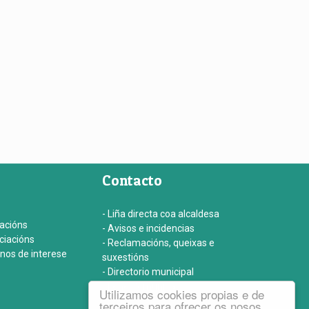
Contacto
- Liña directa coa alcaldesa
iacións
- Avisos e incidencias
ociacións
- Reclamacións, queixas e
onos de interese
suxestións
- Directorio municipal
- Fene Comunica
Utilizamos cookies propias e de
terceiros para ofrecer os nosos