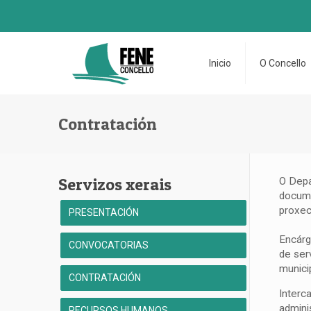
Inicio
O Concello
Contratación
Servizos xerais
O Depa
docume
proxec
PRESENTACIÓN
Encárg
CONVOCATORIAS
de ser
munici
CONTRATACIÓN
Interc
admini
RECURSOS HUMANOS