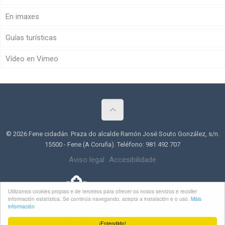
En imaxes
Guías turísticas
Vídeo en Vimeo
© 2026 Fene cidadán. Praza do alcalde Ramón José Souto González, s/n.
15500 - Fene (A Coruña). Teléfono: 981 492 707
Aviso legal
Accesibilidade
Utilizamos cookies propias e de terceiros para ofrecer os nosos servizos e recoller
información estatística. Se continúa navegando, acepta a instalación e o uso.
Máis
información
¡Entendido!