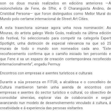
son os dous murais realizados en edicións anteriores —A
violonchelista de Fene, de Sfhir, e O Charanguista Andino, de
Cristóbal Persona— que foron distinguidos como Mellor Mural do
Mundo polo certame internacional de Street Art Cities.
A esta traxectoria súmase agora unha nova nominación: As
Mouras, do artista galego Wedo Goás, realizado na última edición
do festival, foi seleccionado para competir na categoría Expert
Spotlight, unha distinción de especial relevancia na que só 25
murais de todo o mundo son nomeados cada ano. “Este
recoñecemento confirma que o camiño iniciado ten percorrido e
que Fene é xa un espazo de creación contemporánea recoñecido
internacionalmente”, engadiu Permuy.
Encontros con empresas e axentes turísticos e culturais
Durante a súa presenza en FITUR, a alcaldesa e o concelleiro de
Cultura mantiveron tamén unha axenda de encontros con
empresas e axentes do sector turístico e cultural, co obxectivo de
consolidar sinerxías, explorar vías de colaboración e seguir
avanzando nun modelo de desenvolvemento vinculado á cultura, á
creatividade e á experiencia das persoas visitantes.