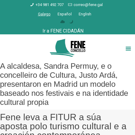
+34 981 492 707
correo@fene.gal
Galego
Español
English
Ir a FENE CIDADÁN
A alcaldesa, Sandra Permuy, e o
concelleiro de Cultura, Justo Ardá,
presentaron en Madrid un modelo
baseado nos festivais e na identidade
cultural propia
Fene leva a FITUR a súa
aposta polo turismo cultural e a