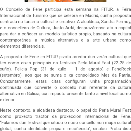
O Concello de Fene participa esta semana na FITUR, a Feira
Internacional de Turismo que se celebra en Madrid, cunha proposta
centrada no turismo cultural e creativo. A alcaldesa, Sandra Permuy,
e o concelleiro de Cultura, Justo Ardá, desprazáronse ata a capital
para dar a coñecer un modelo turístico propio, baseado na cultura
contemporánea, a música alternativa e a arte urbana como
elementos diferenciais.
A proposta de Fene en FITUR pivota arredor dun verán cultural que
ten como eixes principais os festivais Perla Mural Fest (22-28 de
xuño), Felicia Pop (31 de xullo – 1 de agosto) e FeneRock
(setembro), aos que se suma o xa consolidado Mes da Patria.
Conxuntamente, estas citas configuran unha programación
continuada que converte o concello nun referente da cultura
alternativa en Galicia, cun impacto crecente tanto a nivel local como
exterior.
Neste contexto, a alcaldesa destacou o papel do Perla Mural Fest
como proxecto tractor da proxección internacional de Fene.
“Falamos dun festival que situou o noso concello nun mapa cultural
global, cunha identidade propia e recoñecida”, sinalou. Proba diso