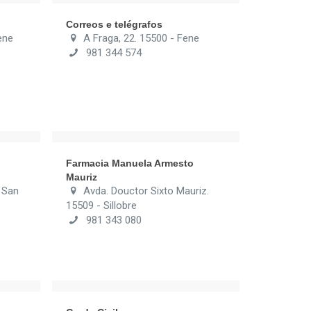
Correos e telégrafos
ene
A Fraga, 22. 15500 - Fene
981 344 574
Farmacia Manuela Armesto
Mauriz
- San
Avda. Douctor Sixto Mauriz.
15509 - Sillobre
981 343 080