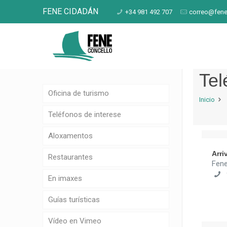
FENE CIDADÁN
+34 981 492 707
correo@fene
Tel
Oficina de turismo
Inicio
Teléfonos de interese
Aloxamentos
Arri
Restaurantes
Fen
9
En imaxes
Guías turísticas
Vídeo en Vimeo