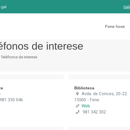
.gal
Gal
Fene hoxe
éfonos de interese
Teléfonos de interese
va
Biblioteca
e
Avda. de Conces, 20-22.
81 330 046
15500 - Fene
Web
981 342 302