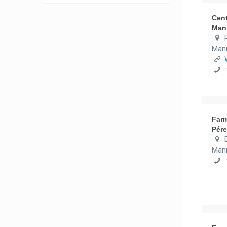
Cen
Man
Man
9
Farm
Pér
Man
9