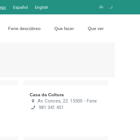
ego
Español
English
Fene descúbreo
Que facer
Que ver
Casa da Cultura
Av. Conces, 22. 15500 - Fene
981 341 451