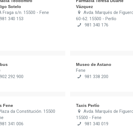
macia Teodomiro
Farmacia Teresa Duarte
lgo Sotelo
Vázquez
A Fraga s/n. 15500 - Fene
Avda. Marqués de Figuer
81 340 153
60-62. 15500 - Perlío
981 340 176
bus
Museo de Astano
e
Fene
02 292 900
981 338 200
is Fene
Taxis Perlío
Plaza da Constitución. 15500
Avda. Marqués de Figuer
ne
15500 - Fene
81 341 006
981 340 019