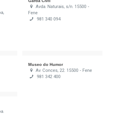
Garda Civil
Avda. Naturais, s/n. 15500 -
oa,
Fene
981 340 094
Museo do Humor
Av. Conces, 22. 15500 - Fene
981 342 400
oa.