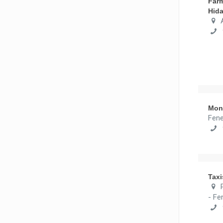
Far
Hida
9
Mon
Fen
9
Tax
- Fe
9