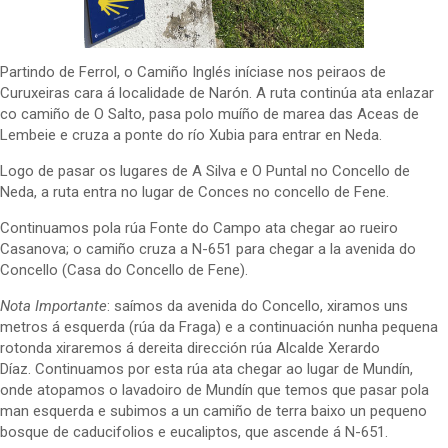
Partindo de Ferrol, o Camiño Inglés iníciase nos peiraos de
Curuxeiras cara á localidade de Narón. A ruta continúa ata enlazar
co camiño de O Salto, pasa polo muíño de marea das Aceas de
Lembeie e cruza a ponte do río Xubia para entrar en Neda.
Logo de pasar os lugares de A Silva e O Puntal no Concello de
Neda, a ruta entra no lugar de Conces no concello de Fene.
Continuamos pola rúa Fonte do Campo ata chegar ao rueiro
Casanova; o camiño cruza a N-651 para chegar a la avenida do
Concello (Casa do Concello de Fene).
Nota Importante
: saímos da avenida do Concello, xiramos uns
metros á esquerda (rúa da Fraga) e a continuación nunha pequena
rotonda xiraremos á dereita dirección rúa Alcalde Xerardo
Díaz. Continuamos por esta rúa ata chegar ao lugar de Mundín,
onde atopamos o lavadoiro de Mundín que temos que pasar pola
man esquerda e subimos a un camiño de terra baixo un pequeno
bosque de caducifolios e eucaliptos, que ascende á N-651.