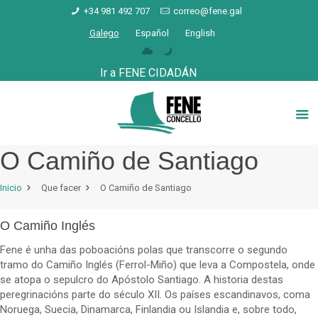
+34 981 492 707
correo@fene.gal
Galego
Español
English
Ir a FENE CIDADÁN
O Camiño de Santiago
Inicio
Que facer
O Camiño de Santiago
O Camiño Inglés
Fene é unha das poboacións polas que transcorre o segundo
tramo do Camiño Inglés (Ferrol-Miño) que leva a Compostela, onde
se atopa o sepulcro do Apóstolo Santiago. A historia destas
peregrinacións parte do século XII. Os países escandinavos, coma
Noruega, Suecia, Dinamarca, Finlandia ou Islandia e, sobre todo,