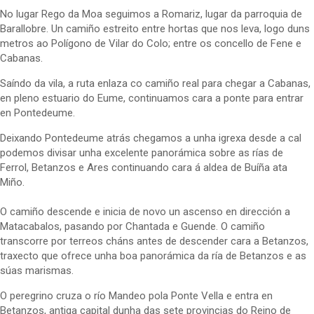
No lugar Rego da Moa seguimos a Romariz, lugar da parroquia de
Barallobre. Un camiño estreito entre hortas que nos leva, logo duns
metros ao Polígono de Vilar do Colo; entre os concello de Fene e
Cabanas.
Saíndo da vila, a ruta enlaza co camiño real para chegar a Cabanas,
en pleno estuario do Eume, continuamos cara a ponte para entrar
en Pontedeume.
Deixando Pontedeume atrás chegamos a unha igrexa desde a cal
podemos divisar unha excelente panorámica sobre as rías de
Ferrol, Betanzos e Ares continuando cara á aldea de Buíña ata
Miño.
O camiño descende e inicia de novo un ascenso en dirección a
Matacabalos, pasando por Chantada e Guende. O camiño
transcorre por terreos cháns antes de descender cara a Betanzos,
traxecto que ofrece unha boa panorámica da ría de Betanzos e as
súas marismas.
O peregrino cruza o río Mandeo pola Ponte Vella e entra en
Betanzos, antiga capital dunha das sete provincias do Reino de