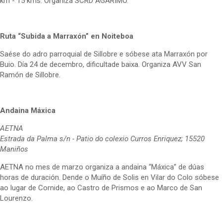
km - 15 kms. Organiza SCRD AGARIMO.
Ruta “Subida a Marraxón” en Noiteboa
Saése do adro parroquial de Sillobre e sóbese ata Marraxón por
Buio. Día 24 de decembro, dificultade baixa. Organiza AVV San
Ramón de Sillobre.
Andaina Máxica
AETNA
Estrada da Palma s/n - Patio do colexio Curros Enriquez; 15520
Maniños
AETNA no mes de marzo organiza a andaina “Máxica” de dúas
horas de duración. Dende o Muíño de Solis en Vilar do Colo sóbese
ao lugar de Cornide, ao Castro de Prismos e ao Marco de San
Lourenzo.