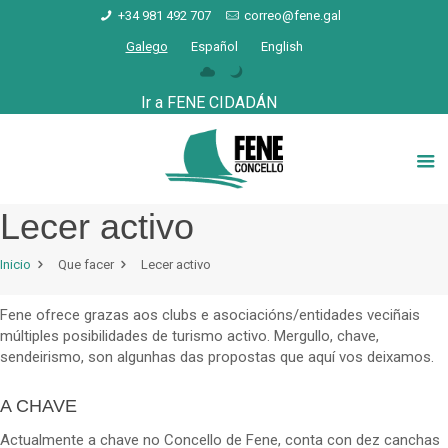
+34 981 492 707
correo@fene.gal
Galego
Español
English
Ir a FENE CIDADÁN
Lecer activo
Inicio
Que facer
Lecer activo
Fene ofrece grazas aos clubs e asociacións/entidades veciñais
múltiples posibilidades de turismo activo. Mergullo, chave,
sendeirismo, son algunhas das propostas que aquí vos deixamos.
A CHAVE
Actualmente a chave no Concello de Fene, conta con dez canchas