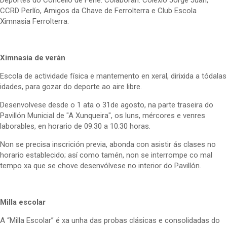
Deportes do Concello de Fene. Colaboran: Colexio Jorge Juan,
CCRD Perlío, Amigos da Chave de Ferrolterra e Club Escola
Ximnasia Ferrolterra.
Ximnasia de verán
Escola de actividade física e mantemento en xeral, dirixida a tódalas
idades, para gozar do deporte ao aire libre.
Desenvolvese desde o 1 ata o 31de agosto, na parte traseira do
Pavillón Municial de "A Xunqueira", os luns, mércores e venres
laborables, en horario de 09.30 a 10.30 horas.
Non se precisa inscrición previa, abonda con asistir ás clases no
horario establecido; así como tamén, non se interrompe co mal
tempo xa que se chove desenvólvese no interior do Pavillón.
Milla escolar
A “Milla Escolar” é xa unha das probas clásicas e consolidadas do