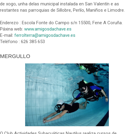
de xogo, unha delas municipal instalada en San Valentín e as
restantes nas parroquias de Sillobre, Perlío, Maniños e Limodre.
Enderezo : Escola Fonte do Campo s/n 15500, Fene A Coruña.
Páxina web:
www.amigosdachave.es
E-mail:
ferrolterra@amigosdachave.es
Teléfono : 626 385 653
MERGULLO
O Club Actividades Subacuáticas Nautilus realiza cursos de