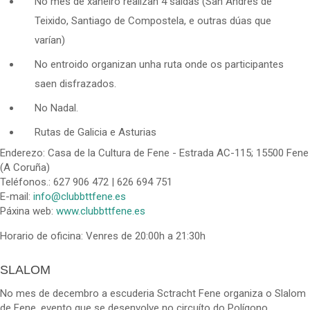
No mes de xaneiro realizan 4 saídas (San Andrés de
Teixido, Santiago de Compostela, e outras dúas que
varían)
No entroido organizan unha ruta onde os participantes
saen disfrazados.
No Nadal.
Rutas de Galicia e Asturias
Enderezo: Casa de la Cultura de Fene - Estrada AC-115; 15500 Fene
(A Coruña)
Teléfonos.: 627 906 472 | 626 694 751
E-mail:
info@clubbttfene.es
Páxina web:
www.clubbttfene.es
Horario de oficina: Venres de 20:00h a 21:30h
SLALOM
No mes de decembro a escuderia Sctracht Fene organiza o Slalom
de Fene, evento que se desenvolve no circuíto do Polígono