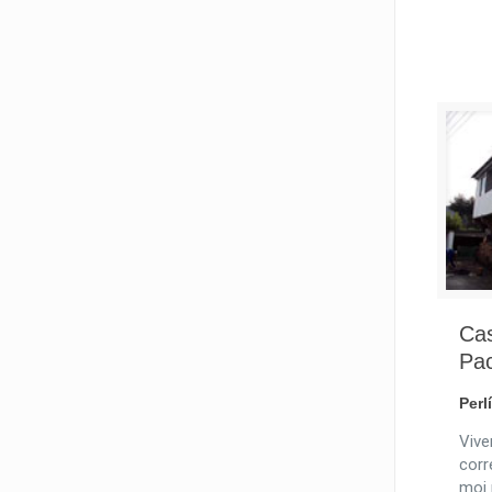
Cas
Pa
Perl
Vive
corr
moi 