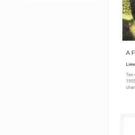
A 
Lim
Ten 
1955
cha