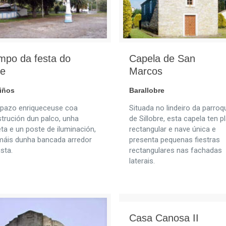
mpo da festa do
Capela de San
te
Marcos
iños
Barallobre
pazo enriqueceuse coa
Situada no lindeiro da parroq
trución dun palco, unha
de Sillobre, esta capela ten p
ta e un poste de iluminación,
rectangular e nave única e
áis dunha bancada arredor
presenta pequenas fiestras
ista.
rectangulares nas fachadas
laterais.
Casa Canosa II