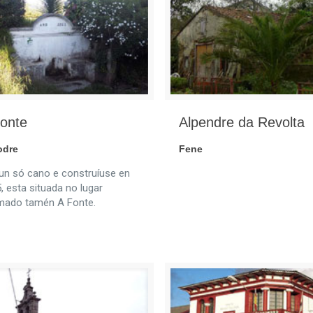
Fonte
Alpendre da Revolta
odre
Fene
un só cano e construíuse en
, esta situada no lugar
mado tamén A Fonte.