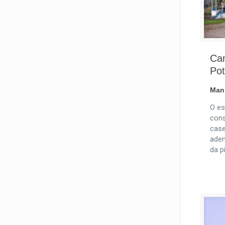
Ca
Po
Man
O es
cons
case
adem
da p