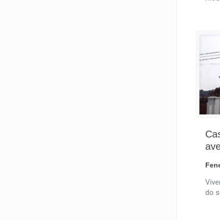
Cas
av
Fen
Vive
do s