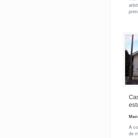
arbi
prim
Cas
est
Man
A co
de m