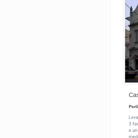
Ca
Perl
Leva
3 fa
e un
medi