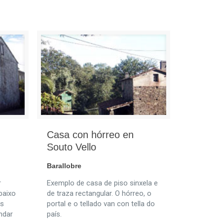
Casa con hórreo en
Souto Vello
Barallobre
r
Exemplo de casa de piso sinxela e
 baixo
de traza rectangular. O hórreo, o
as
portal e o tellado van con tella do
ndar
país.