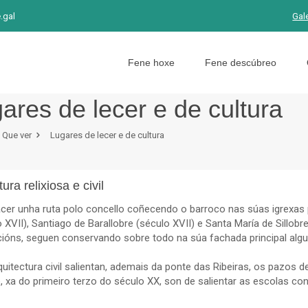
.gal
Gal
Fene hoxe
Fene descúbreo
ares de lecer e de cultura
Que ver
Lugares de lecer e de cultura
ura relixiosa e civil
cer unha ruta polo concello coñecendo o barroco nas súas igrexas
 XVII), Santiago de Barallobre (século XVII) e Santa María de Sillobre
ións, seguen conservando sobre todo na súa fachada principal algun
quitectura civil salientan, ademais da ponte das Ribeiras, os pazos de
, xa do primeiro terzo do século XX, son de salientar as escolas c