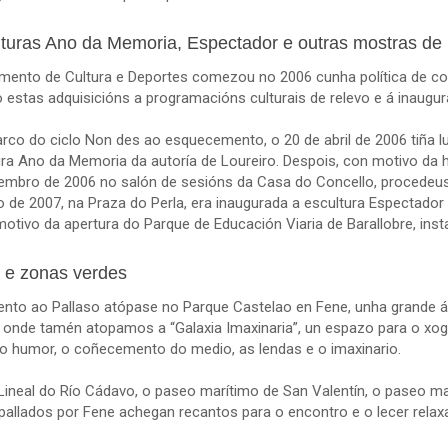
turas Ano da Memoria, Espectador e outras mostras de p
mento de Cultura e Deportes comezou no 2006 cunha política de com
o estas adquisicións a programacións culturais de relevo e á inaugu
arco do ciclo Non des ao esquecemento, o 20 de abril de 2006 tiña l
ura Ano da Memoria da autoría de Loureiro. Despois, con motivo da 
embro de 2006 no salón de sesións da Casa do Concello, procedeuse
ro de 2007, na Praza do Perla, era inaugurada a escultura Especta
motivo da apertura do Parque de Educación Viaria de Barallobre, ins
 e zonas verdes
to ao Pallaso atópase no Parque Castelao en Fene, unha grande á
, onde tamén atopamos a “Galaxia Imaxinaria”, un espazo para o xogo
, o humor, o coñecemento do medio, as lendas e o imaxinario.
Lineal do Río Cádavo, o paseo marítimo de San Valentín, o paseo ma
pallados por Fene achegan recantos para o encontro e o lecer relax