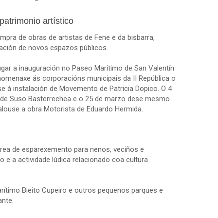
atrimonio artístico
pra de obras de artistas de Fene e da bisbarra,
ración de novos espazos públicos.
ugar a inauguración no Paseo Marítimo de San Valentín
homenaxe ás corporacións municipais da II República o
 á instalación de Movemento de Patricia Dopico. O 4
dor de Suso Basterrechea e o 25 de marzo dese mesmo
talouse a obra Motorista de Eduardo Hermida.
rea de esparexemento para nenos, veciños e
 e a actividade lúdica relacionado coa cultura
rítimo Bieito Cupeiro e outros pequenos parques e
ante.