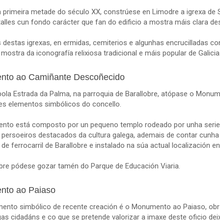
da primeira metade do século XX, constrúese en Limodre a igrexa de
alles cun fondo carácter que fan do edificio a mostra máis clara des
 destas igrexas, en ermidas, cemiterios e algunhas encrucilladas c
mostra da iconografía relixiosa tradicional e máis popular de Galicia
to ao Camiñante Descoñecido
ola Estrada da Palma, na parroquia de Barallobre, atópase o Mon
es elementos simbólicos do concello.
to está composto por un pequeno templo rodeado por unha serie 
persoeiros destacados da cultura galega, ademais de contar cunha bi
de ferrocarril de Barallobre e instalado na súa actual localización e
obre pódese gozar tamén do Parque de Educación Viaria.
to ao Paiaso
mento simbólico de recente creación é o Monumento ao Paiaso, obra
s cidadáns e co que se pretende valorizar a imaxe deste oficio deix