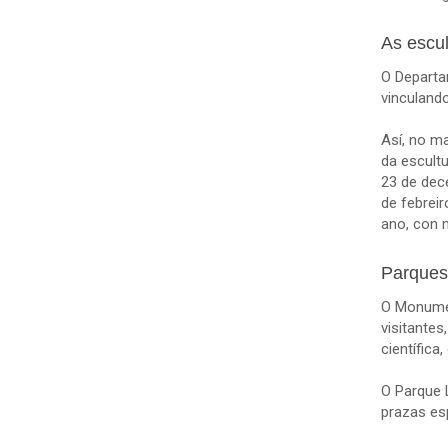
As escul
O Departa
vinculand
Así, no m
da escult
23 de dec
de febrei
ano, con 
Parques
O Monumen
visitantes
científica
O Parque 
prazas es