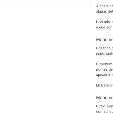
A finais 
algúns det
Nos adros
e que son 
Monumen
Pasando p
important
O monumen
nomes de 
apeadoiro 
En Barall
Monumen
Outro ele
con achega