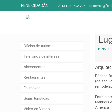
FENE CIDADÁN
+34 981 492 707
correo@fene
Lug
Oficina de turismo
Inicio
Teléfonos de interese
Aloxamentos
Arquitect
Pódese fa
Restaurantes
(do século
remodelac
En imaxes
Entre a ar
Guías turísticas
Maniños e
América.
Vídeo en Vimeo