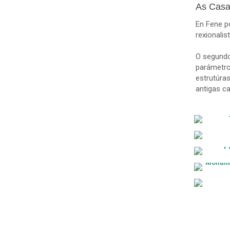
As Casa
En Fene pó
rexionali
O segundo
parámetro
estrutúra
antigas ca