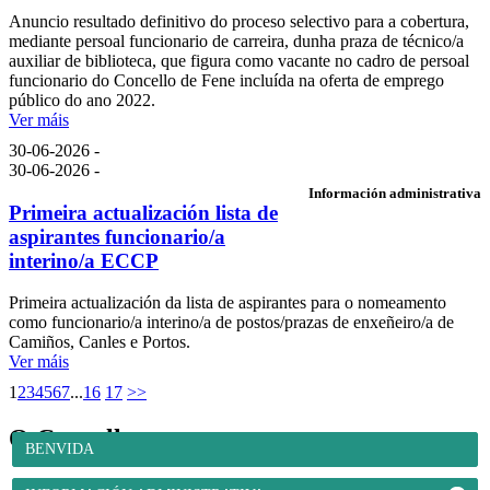
Anuncio resultado definitivo do proceso selectivo para a cobertura,
mediante persoal funcionario de carreira, dunha praza de técnico/a
auxiliar de biblioteca, que figura como vacante no cadro de persoal
funcionario do Concello de Fene incluída na oferta de emprego
público do ano 2022.
Ver máis
30-06-2026 -
30-06-2026 -
Información administrativa
Primeira actualización lista de
aspirantes funcionario/a
interino/a ECCP
Primeira actualización da lista de aspirantes para o nomeamento
como funcionario/a interino/a de postos/prazas de enxeñeiro/a de
Camiños, Canles e Portos.
Ver máis
1
2
3
4
5
6
7
...
16
17
>>
O Concello
BENVIDA