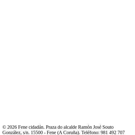
municipais
- Orzamentos
- Servizos
- A Mancomunidade de
Concellos da Comarca de Ferrol
E-Administración
- Sede electrónica
- Facturación electrónica. Face
- Notificacións
telemáticas
- Perfil de contratante
- Transparencia
- Intranet local
Fene ao día
- Novas
- Axenda municipal
- Galería de imaxes
- Redes sociais
municipais
Entre nós
- Fene na rede
- Guía de asociacións
- Portal de asociacións
- Outros
teléfonos de interese
Contacto
- Liña directa coa alcaldesa
- Avisos e incidencias
- Reclamacións,
queixas e suxestións
- Directorio municipal
- Fene Comunica
© 2026 Fene cidadán. Praza do alcalde Ramón José Souto
González, s/n. 15500 - Fene (A Coruña). Teléfono: 981 492 707