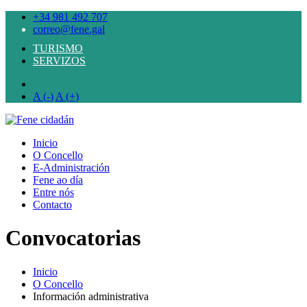
+34 981 492 707
correo@fene.gal
TURISMO
SERVIZOS
A (-)
A (+)
Inicio
O Concello
E-Administración
Fene ao día
Entre nós
Contacto
Convocatorias
Inicio
O Concello
Información administrativa