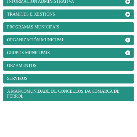
INFORMACIÓN ADMINISTRATIVA
TRÁMITES E XESTIÓNS
PROGRAMAS MUNICIPAIS
ORGANIZACIÓN MUNICIPAL
GRUPOS MUNICIPAIS
ORZAMENTOS
SERVIZOS
A MANCOMUNIDADE DE CONCELLOS DA COMARCA DE
FERROL
O Concello
- Benvida
- Información administrativa
- Trámites e xestións
-
Programas municipais
- Organización municipal
- Grupos