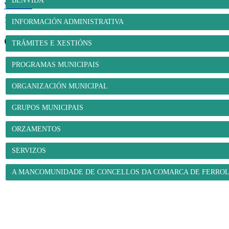
BENVIDA
Ver máis
1
2
3
4
5
6
7
...
16
17
>>
INFORMACIÓN ADMINISTRATIVA
O Concello
TRÁMITES E XESTIÓNS
PROGRAMAS MUNICIPAIS
ORGANIZACIÓN MUNICIPAL
GRUPOS MUNICIPAIS
ORZAMENTOS
SERVIZOS
A MANCOMUNIDADE DE CONCELLOS DA COMARCA DE FERRO
O Concello
- Benvida
- Información administrativa
- Trámites e xestións
- Progra