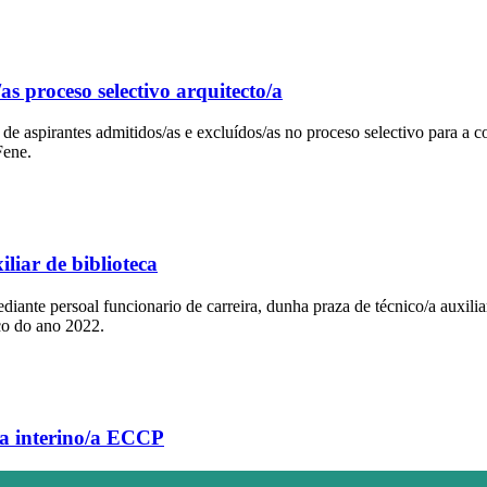
/as proceso selectivo arquitecto/a
 aspirantes admitidos/as e excluídos/as no proceso selectivo para a cob
Fene.
iliar de biblioteca
diante persoal funcionario de carreira, dunha praza de técnico/a auxili
co do ano 2022.
o/a interino/a ECCP
funcionario/a interino/a de postos/prazas de enxeñeiro/a de Camiños, C