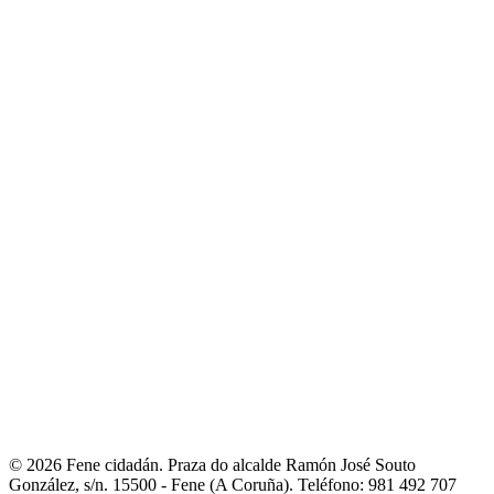
municipais
- Orzamentos
- Servizos
- A Mancomunidade de
Concellos da Comarca de Ferrol
E-Administración
- Sede electrónica
- Facturación electrónica. Face
- Notificacións
telemáticas
- Perfil de contratante
- Transparencia
- Intranet local
Fene ao día
- Novas
- Axenda municipal
- Galería de imaxes
- Redes sociais
municipais
Entre nós
- Fene na rede
- Guía de asociacións
- Portal de asociacións
- Outros
teléfonos de interese
Contacto
- Liña directa coa alcaldesa
- Avisos e incidencias
- Reclamacións,
queixas e suxestións
- Directorio municipal
- Fene Comunica
© 2026 Fene cidadán. Praza do alcalde Ramón José Souto
González, s/n. 15500 - Fene (A Coruña). Teléfono: 981 492 707