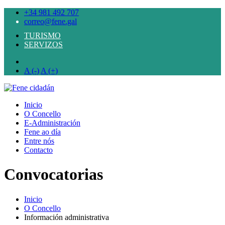
+34 981 492 707
correo@fene.gal
TURISMO
SERVIZOS
A (-)
A (+)
Inicio
O Concello
E-Administración
Fene ao día
Entre nós
Contacto
Convocatorias
Inicio
O Concello
Información administrativa