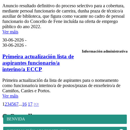
Anuncio resultado definitivo do proceso selectivo para a cobertura,
mediante persoal funcionario de carreira, dunha praza de técnico/a
auxiliar de biblioteca, que figura como vacante no cadro de persoal
funcionario do Concello de Fene incluída na oferta de emprego
público do ano 2022.
Ver máis
30-06-2026 -
30-06-2026 -
Información administrativa
Primeira actualización lista de
aspirantes funcionario/a
interino/a ECCP
Primeira actualización da lista de aspirantes para o nomeamento
como funcionario/a interino/a de postos/prazas de enxeñeiro/a de
Camiños, Canles e Portos.
Ver máis
1
2
3
4
5
6
7
...
16
17
>>
O Concello
BENVIDA