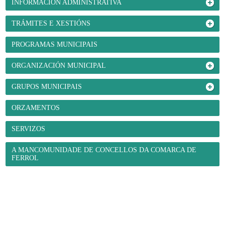
INFORMACIÓN ADMINISTRATIVA
TRÁMITES E XESTIÓNS
PROGRAMAS MUNICIPAIS
ORGANIZACIÓN MUNICIPAL
GRUPOS MUNICIPAIS
ORZAMENTOS
SERVIZOS
A MANCOMUNIDADE DE CONCELLOS DA COMARCA DE
FERROL
O Concello
- Benvida
- Información administrativa
- Trámites e xestións
-
Programas municipais
- Organización municipal
- Grupos