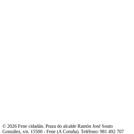
municipais
- Orzamentos
- Servizos
- A Mancomunidade de
Concellos da Comarca de Ferrol
E-Administración
- Sede electrónica
- Facturación electrónica. Face
- Notificacións
telemáticas
- Perfil de contratante
- Transparencia
- Intranet local
Fene ao día
- Novas
- Axenda municipal
- Galería de imaxes
- Redes sociais
municipais
Entre nós
- Fene na rede
- Guía de asociacións
- Portal de asociacións
- Outros
teléfonos de interese
Contacto
- Liña directa coa alcaldesa
- Avisos e incidencias
- Reclamacións,
queixas e suxestións
- Directorio municipal
- Fene Comunica
© 2026 Fene cidadán. Praza do alcalde Ramón José Souto
González, s/n. 15500 - Fene (A Coruña). Teléfono: 981 492 707