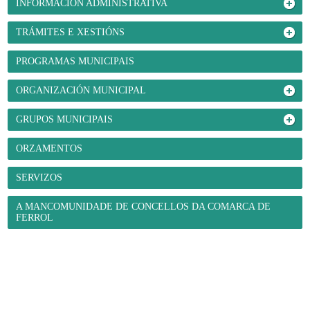
INFORMACIÓN ADMINISTRATIVA
TRÁMITES E XESTIÓNS
PROGRAMAS MUNICIPAIS
ORGANIZACIÓN MUNICIPAL
GRUPOS MUNICIPAIS
ORZAMENTOS
SERVIZOS
A MANCOMUNIDADE DE CONCELLOS DA COMARCA DE
FERROL
O Concello
- Benvida
- Información administrativa
- Trámites e xestións
-
Programas municipais
- Organización municipal
- Grupos