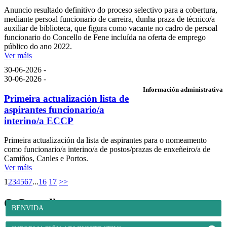
Anuncio resultado definitivo do proceso selectivo para a cobertura,
mediante persoal funcionario de carreira, dunha praza de técnico/a
auxiliar de biblioteca, que figura como vacante no cadro de persoal
funcionario do Concello de Fene incluída na oferta de emprego
público do ano 2022.
Ver máis
30-06-2026 -
30-06-2026 -
Información administrativa
Primeira actualización lista de
aspirantes funcionario/a
interino/a ECCP
Primeira actualización da lista de aspirantes para o nomeamento
como funcionario/a interino/a de postos/prazas de enxeñeiro/a de
Camiños, Canles e Portos.
Ver máis
1
2
3
4
5
6
7
...
16
17
>>
O Concello
BENVIDA