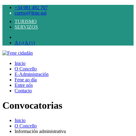
+34 981 492 707
correo@fene.gal
TURISMO
SERVIZOS
A (-)
A (+)
Inicio
O Concello
E-Administración
Fene ao día
Entre nós
Contacto
Convocatorias
Inicio
O Concello
Información administrativa