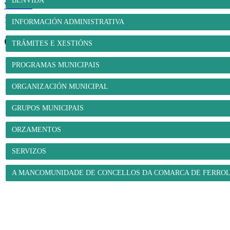
BENVIDA
Ver máis
1
2
3
4
5
6
7
...
16
17
>>
INFORMACIÓN ADMINISTRATIVA
O Concello
TRÁMITES E XESTIÓNS
PROGRAMAS MUNICIPAIS
ORGANIZACIÓN MUNICIPAL
GRUPOS MUNICIPAIS
ORZAMENTOS
SERVIZOS
A MANCOMUNIDADE DE CONCELLOS DA COMARCA DE FERRO
O Concello
- Benvida
- Información administrativa
- Trámites e xestións
- Progra