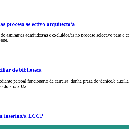
/as proceso selectivo arquitecto/a
 aspirantes admitidos/as e excluídos/as no proceso selectivo para a cob
Fene.
iliar de biblioteca
diante persoal funcionario de carreira, dunha praza de técnico/a auxili
co do ano 2022.
o/a interino/a ECCP
funcionario/a interino/a de postos/prazas de enxeñeiro/a de Camiños, C