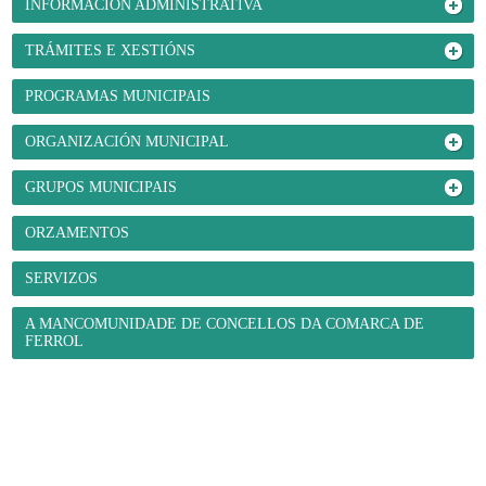
INFORMACIÓN ADMINISTRATIVA
TRÁMITES E XESTIÓNS
PROGRAMAS MUNICIPAIS
ORGANIZACIÓN MUNICIPAL
GRUPOS MUNICIPAIS
ORZAMENTOS
SERVIZOS
A MANCOMUNIDADE DE CONCELLOS DA COMARCA DE
FERROL
O Concello
- Benvida
- Información administrativa
- Trámites e xestións
-
Programas municipais
- Organización municipal
- Grupos