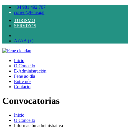
+34 981 492 707
correo@fene.gal
TURISMO
SERVIZOS
A (-)
A (+)
Inicio
O Concello
E-Administración
Fene ao día
Entre nós
Contacto
Convocatorias
Inicio
O Concello
Información administrativa