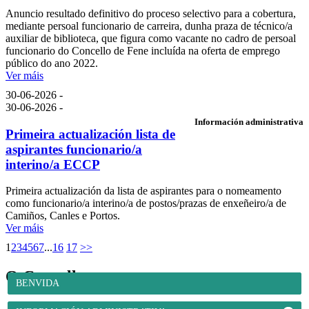
Anuncio resultado definitivo do proceso selectivo para a cobertura,
mediante persoal funcionario de carreira, dunha praza de técnico/a
auxiliar de biblioteca, que figura como vacante no cadro de persoal
funcionario do Concello de Fene incluída na oferta de emprego
público do ano 2022.
Ver máis
30-06-2026 -
30-06-2026 -
Información administrativa
Primeira actualización lista de
aspirantes funcionario/a
interino/a ECCP
Primeira actualización da lista de aspirantes para o nomeamento
como funcionario/a interino/a de postos/prazas de enxeñeiro/a de
Camiños, Canles e Portos.
Ver máis
1
2
3
4
5
6
7
...
16
17
>>
O Concello
BENVIDA