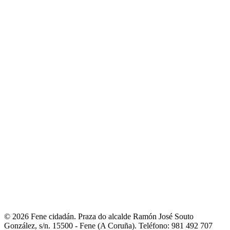
municipais
- Orzamentos
- Servizos
- A Mancomunidade de
Concellos da Comarca de Ferrol
E-Administración
- Sede electrónica
- Facturación electrónica. Face
- Notificacións
telemáticas
- Perfil de contratante
- Transparencia
- Intranet local
Fene ao día
- Novas
- Axenda municipal
- Galería de imaxes
- Redes sociais
municipais
Entre nós
- Fene na rede
- Guía de asociacións
- Portal de asociacións
- Outros
teléfonos de interese
Contacto
- Liña directa coa alcaldesa
- Avisos e incidencias
- Reclamacións,
queixas e suxestións
- Directorio municipal
- Fene Comunica
© 2026 Fene cidadán. Praza do alcalde Ramón José Souto
González, s/n. 15500 - Fene (A Coruña). Teléfono: 981 492 707