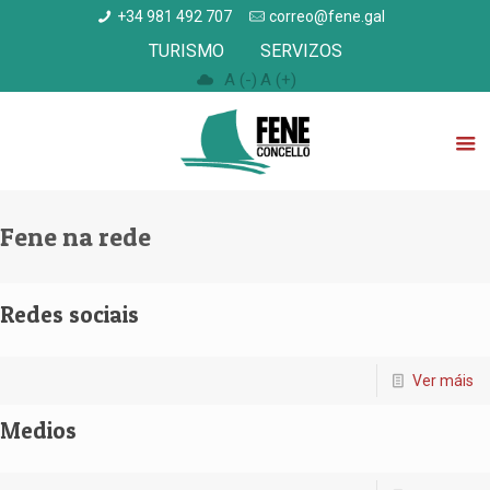
+34 981 492 707
correo@fene.gal
TURISMO
SERVIZOS
A (-)
A (+)
Fene na rede
Redes sociais
Ver máis
Medios