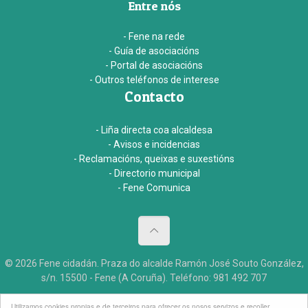
Entre nós
- Fene na rede
- Guía de asociacións
- Portal de asociacións
- Outros teléfonos de interese
Contacto
- Liña directa coa alcaldesa
- Avisos e incidencias
- Reclamacións, queixas e suxestións
- Directorio municipal
- Fene Comunica
© 2026 Fene cidadán. Praza do alcalde Ramón José Souto González,
s/n. 15500 - Fene (A Coruña). Teléfono: 981 492 707
Aviso legal
Accesibildade
Créditos
Utilizamos cookies propias e de terceiros para ofrecer os nosos servizos e recoller