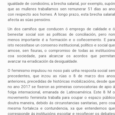
igualdade de condicións; a brecha salarial, por exemplo, supón
que as mulleres traballamos sen remunerar 51 días ao ano
con respecto aos homes. A longo prazo, esta brecha salarial
afecta as súas pensións.
Un dos camiños que conducen ó emprego de calidade e ó
benestar social son as políticas de conciliación, pero non
menos importante é a formación e o coñecemento. E para
isto necesítase un consenso institucional, político e social que
amose, sen fisuras, o compromiso de todas as institucións
coa sociedade, para alcanzar os acordos que permitan
avanzar na erradicación da desigualdade.
O feminismo impulsou no noso país unha resposta social sen
precedentes, que inzou as rúas o 8 de marzo dos anos
anteriores, precedidas de históricas mobilizacións, desde que
no ano 2017 se fixeron as primeiras convocatorias de apio á
folga internacional, emanada de Latinoamérica. Este 8 M o
movemento feminista traballa para ocupar o espazo público
doutra maneira, debido ás circunstancias sanitarias, pero coa
mesma fortaleza e contundencia, xa que entendemos que
corresponde ás institucións escoitar e recoñecer os debates