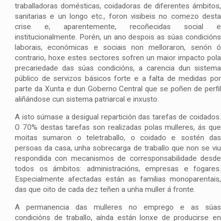
traballadoras domésticas, coidadoras de diferentes ámbitos,
sanitarias e un longo etc., foron visibeis no comezo desta
crise e, aparentemente, recoñecidas social e
institucionalmente. Porén, un ano despois as súas condicións
laborais, económicas e sociais non melloraron, senón ó
contrario, hoxe estes sectores sofren un maior impacto pola
precariedade das súas condicións, a carencia dun sistema
público de servizos básicos forte e a falta de medidas por
parte da Xunta e dun Goberno Central que se poñen de perfil
aliñándose cun sistema patriarcal e inxusto.
A isto súmase a desigual repartición das tarefas de coidados.
O 70% destas tarefas son realizadas polas mulleres, ás que
moitas sumaron o teletraballo, o coidado e sostén das
persoas da casa, unha sobrecarga de traballo que non se viu
respondida con mecanismos de corresponsabilidade desde
todos os ámbitos: administracións, empresas e fogares.
Especialmente afectadas están as familias monoparentais,
das que oito de cada dez teñen a unha muller á fronte.
A permanencia das mulleres no emprego e as súas
condicións de traballo, aínda están lonxe de producirse en