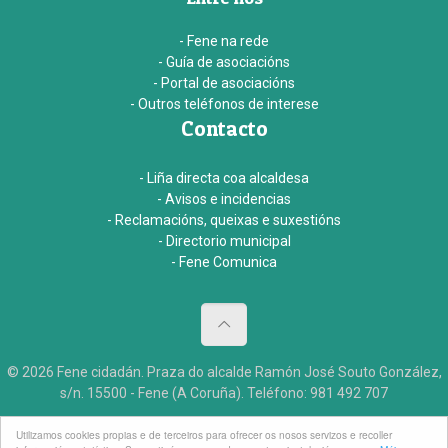
- Fene na rede
- Guía de asociacións
- Portal de asociacións
- Outros teléfonos de interese
Contacto
- Liña directa coa alcaldesa
- Avisos e incidencias
- Reclamacións, queixas e suxestións
- Directorio municipal
- Fene Comunica
© 2026 Fene cidadán. Praza do alcalde Ramón José Souto González,
s/n. 15500 - Fene (A Coruña). Teléfono: 981 492 707
Aviso legal
Accesibildade
Créditos
Utilizamos cookies propias e de terceiros para ofrecer os nosos servizos e recoller