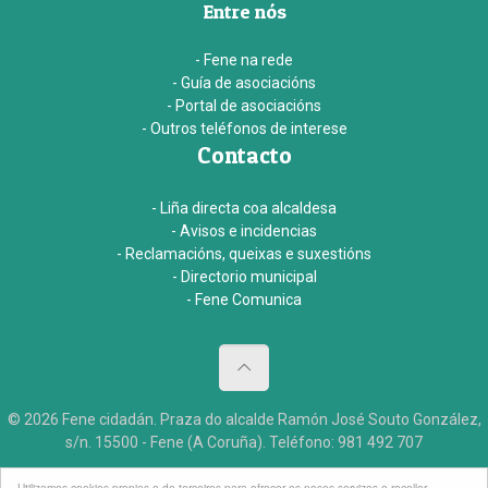
Entre nós
- Fene na rede
- Guía de asociacións
- Portal de asociacións
- Outros teléfonos de interese
Contacto
- Liña directa coa alcaldesa
- Avisos e incidencias
- Reclamacións, queixas e suxestións
- Directorio municipal
- Fene Comunica
© 2026 Fene cidadán. Praza do alcalde Ramón José Souto González,
s/n. 15500 - Fene (A Coruña). Teléfono: 981 492 707
Aviso legal
Accesibildade
Créditos
Utilizamos cookies propias e de terceiros para ofrecer os nosos servizos e recoller