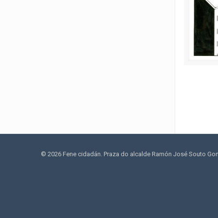
© 2026 Fene cidadán. Praza do alcalde Ramón José Souto Gonzá