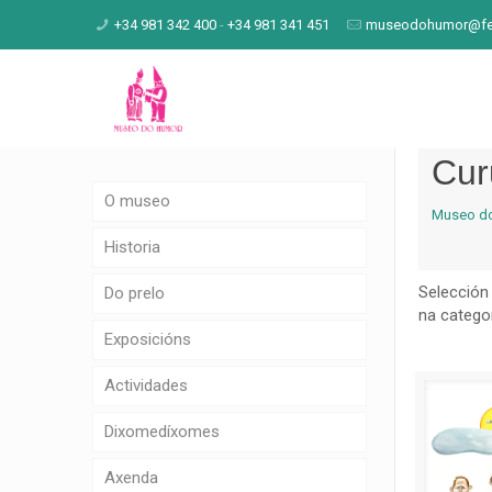
+34 981 342 400
-
+34 981 341 451
museodohumor@fen
Cur
O museo
Museo d
Historia
Selección
Do prelo
na categor
Exposicións
Actividades
Dixomedíxomes
Axenda