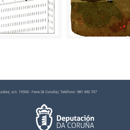
lez, s/n. 15500 - Fene (A Coruña). Teléfono: 981 492 707