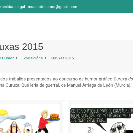
ecidadan.gal
-
museodohumor@gmail.com
uxas 2015
o Humor
Exposicións
Curuxas 2015
 dos traballos presentados ao concurso de humor gráfico
Curuxa d
ía Curuxa: Qué leria de guerra!, de Manuel Arriaga de León (Murcia).