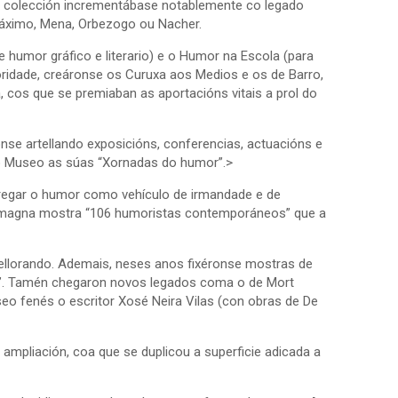
a colección incrementábase notablemente co legado
Máximo, Mena, Orbezogo ou Nacher.
umor gráfico e literario) e o Humor na Escola (para
ridade, creáronse os Curuxa aos Medios e os de Barro,
cos que se premiaban as aportacións vitais a prol do
nse artellando exposicións, conferencias, actuacións e
o Museo as súas “Xornadas do humor”.>
egar o humor como vehículo de irmandade e de
a magna mostra “106 humoristas contemporáneos” que a
llorando. Ademais, neses anos fixéronse mostras de
o”. Tamén chegaron novos legados coma o de Mort
eo fenés o escritor Xosé Neira Vilas (con obras de De
mpliación, coa que se duplicou a superficie adicada a