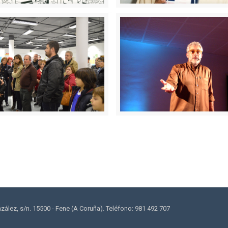
lez, s/n. 15500 - Fene (A Coruña). Teléfono: 981 492 707