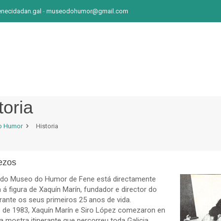
ecidadan.gal
-
museodohumor@gmail.com
toria
o Humor
Historia
ezos
a do Museo do Humor de Fene está directamente
 á figura de Xaquín Marín, fundador e director do
ante os seus primeiros 25 anos de vida.
o de 1983, Xaquín Marín e Siro López comezaron en
a mostra itinerante que percorreu toda Galicia,