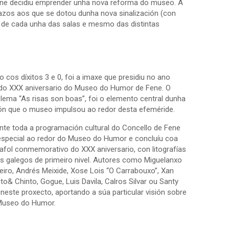
Fene decidiu emprender unha nova reforma do museo. A
pazos aos que se dotou dunha nova sinalización (con
ca de cada unha das salas e mesmo das distintas
 cos díxitos 3 e 0, foi a imaxe que presidiu no ano
do XXX aniversario do Museo do Humor de Fene. O
lema “As risas son boas”, foi o elemento central dunha
n que o museo impulsou ao redor desta efeméride.
nte toda a programación cultural do Concello de Fene
 especial ao redor do Museo do Humor e concluíu coa
afol conmemorativo do XXX aniversario, con litografías
s galegos de primeiro nivel. Autores como Miguelanxo
reiro, Andrés Meixide, Xose Lois “O Carrabouxo”, Xan
o& Chinto, Gogue, Luis Davila, Calros Silvar ou Santy
 neste proxecto, aportando a súa particular visión sobre
 Museo do Humor.