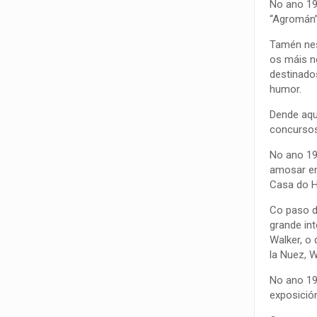
No ano 19
“Agromán”
Tamén nes
os máis n
destinado
humor.
Dende aqu
concursos
No ano 19
amosar en
Casa do Hu
Co paso d
grande in
Walker, o
la Nuez, W
No ano 19
exposició