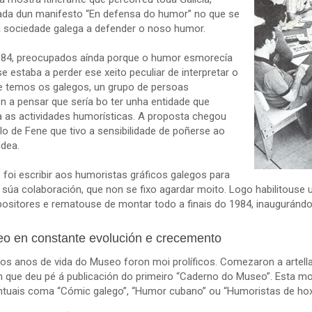
a dun manifesto “En defensa do humor” no que se
 sociedade galega a defender o noso humor.
84, preocupados aínda porque o humor esmorecía
e estaba a perder ese xeito peculiar de interpretar o
 temos os galegos, un grupo de persoas
 a pensar que sería bo ter unha entidade que
a as actividades humorísticas. A proposta chegou
lo de Fene que tivo a sensibilidade de poñerse ao
idea.
 foi escribir aos humoristas gráficos galegos para
a súa colaboración, que non se fixo agardar moito. Logo habilitouse
positores e rematouse de montar todo a finais do 1984, inaugurán
o en constante evolución e crecemento
ros anos de vida do Museo foron moi prolíficos. Comezaron a artel
n que deu pé á publicación do primeiro “Caderno do Museo”. Esta mos
ntuais coma “Cómic galego”, “Humor cubano” ou “Humoristas de hoxe