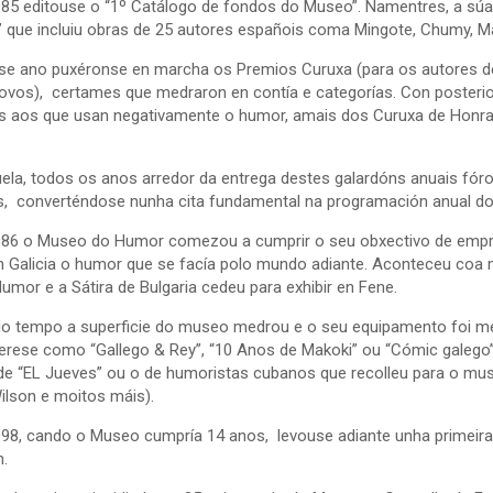
85 editouse o “1º Catálogo de fondos do Museo”. Namentres, a sú
 que incluiu obras de 25 autores españois coma Mingote, Chumy, 
e ano puxéronse en marcha os Premios Curuxa (para os autores de h
ovos), certames que medraron en contía e categorías. Con posterio
s aos que usan negativamente o humor, amais dos Curuxa de Honra, 
ela, todos os anos arredor da entrega destes galardóns anuais fóro
, converténdose nunha cita fundamental na programación anual d
86 o Museo do Humor comezou a cumprir o seu obxectivo de empr
 Galicia o humor que se facía polo mundo adiante. Aconteceu co
mor e a Sátira de Bulgaria cedeu para exhibir en Fene.
o tempo a superficie do museo medrou e o seu equipamento foi me
terese como “Gallego & Rey”, “10 Anos de Makoki” ou “Cómic galeg
 de “EL Jueves” ou o de humoristas cubanos que recolleu para o mus
ilson e moitos máis).
98, cando o Museo cumpría 14 anos, levouse adiante unha primeira a
n.