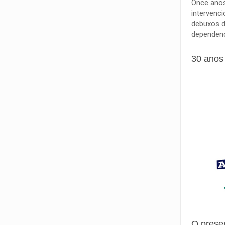
Once anos
intervenc
debuxos d
dependenc
30 anos
O prese