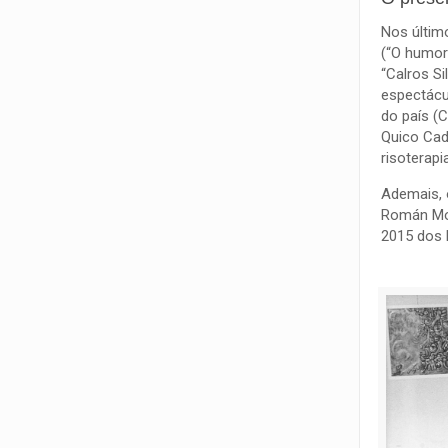
Nos últim
(“O humor 
“Calros Si
espectácu
do país (C
Quico Cada
risoterapi
Ademais, 
Román Mon
2015 dos 