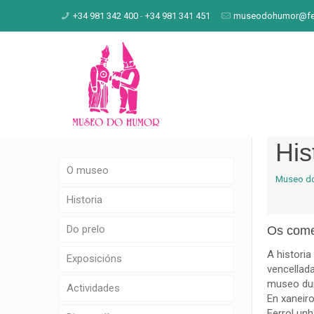
+34 981 342 400
-
+34 981 341 451
museodohumor@fen
His
O museo
Museo d
Historia
Do prelo
Os com
A histori
Exposicións
vencellada
museo dur
Actividades
En xaneir
Ferrol unh