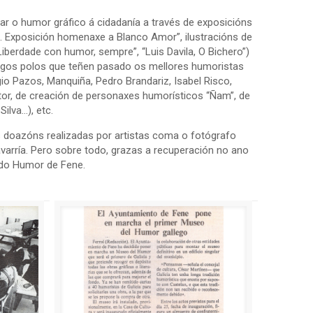
r o humor gráfico á cidadanía a través de exposicións
BA. Exposición homenaxe a Blanco Amor”, ilustracións de
“Liberdade con humor, sempre”, “Luis Davila, O Bichero”)
ólogos polos que teñen pasado os mellores humoristas
io Pazos, Manquiña, Pedro Brandariz, Isabel Risco,
ntor, de creación de personaxes humorísticos “Ñam”, de
Silva…), etc.
doazóns realizadas por artistas coma o fotógrafo
varría. Pero sobre todo, grazas a recuperación no ano
do Humor de Fene.