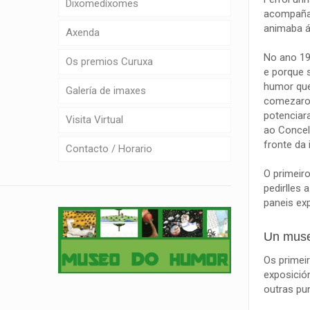
Dixomedíxomes
acompañad
animaba á
Axenda
No ano 19
Os premios Curuxa
e porque s
humor que
Galería de imaxes
comezaron
potenciar
Visita Virtual
ao Concel
fronte da 
Contacto / Horario
O primeiro
pedirlles 
paneis ex
Un muse
Os primei
exposició
outras pu