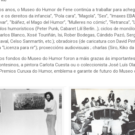
os anos, o Museo do Humor de Fene continúa a traballar para achega
e os dereitos da infancia”, “Pola cara”, “Magola”, “Sex”, “Imaxes E
lvar”, “Ibáñez, el Mago del Humor”, “Mulleres no cómic”, “Retranca”, 
los humorísticos (Peter Punk, Cabaret Lilí Berlín…); ciclos de mon
arlos Blanco, Xosé Touriñán, Isi, Rober Bodegas, Cándido Pazó, Serg
val, Celso Sanmartín, etc.); obradoiros (de caricatura con David Pi
a “Licenza para rir”); proxeccións audiovisuais ; charlas (Siro, Kiko da 
os fondos do Museo do Humor foron a máis grazas ás importantes 
tesinos, a pintora Carlota Cuesta ou o coleccionista José Luís Ola
Premios Curuxa do Humor, emblema e garante de futuro do Museo 