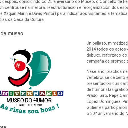
 despois, coincidindo co 25 aniversario do Museo, o Concello de 
ión centrouse na mellora, reestructuración e reorganización dos es
e Xaquín Marín e David Pintor) para indicar aos visitantes a temáti
ias da Casa da Cultura.
 de museo
Un pallaso, mimetizado
2014 todos os actos 
debuxo, reforzado co 
campaña de promoció
Nese ano, prácticame
vertebrouse de xeito
presentación dun cart
de humoristas gráfico
Prado, Siro, Pepe Car
López Domínguez, Pint
Gutiérrez participaron
o 30º aniversario do
nte