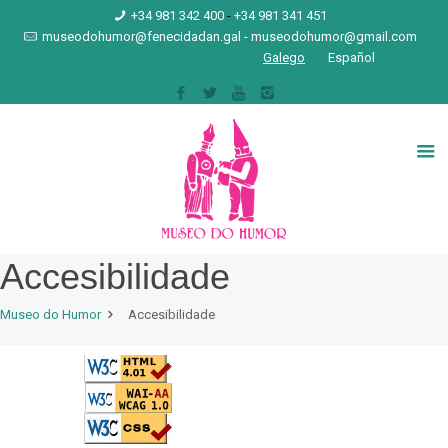
+34 981 342 400
-
+34 981 341 451
museodohumor@fenecidadan.gal
-
museodohumor@gmail.com
Galego
Español
Accesibilidade
Museo do Humor
Accesibilidade