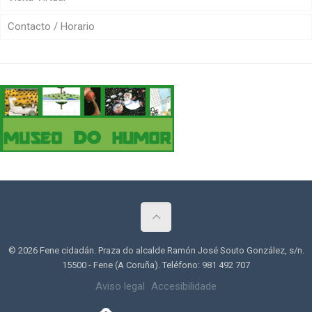
Contacto / Horario
© 2026 Fene cidadán. Praza do alcalde Ramón José Souto González, s/n.
15500 - Fene (A Coruña). Teléfono: 981 492 707
Aviso legal
Accesibilidade