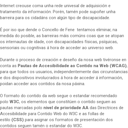
Internet creouse coma unha rede univesal de adquisición e
tratamento da información. Porén, tamén pode supoñer unha
barreira para os cidadáns con algún tipo de discapacidade.
É por iso que dende o Concello de Fene tentamos eliminar, na
medida do posible, as barreiras máis comúns coas que se atopan
os internautas de idade, con discapacidades físicas, psíquicas,
sensoriais ou cognitivas á hora de acceder ao universo web.
Durante o proceso de creación e deseño da nosa web tivéronse en
conta as
Pautas de Accesibilidade ao Contido na Web (WCAG)
,
para que todos os usuarios, independentemente das circunstancias
e dos dispositivos involucrados á hora de acceder á información,
poidan acceder aos contidos da nosa páxina.
O formato do contido da web segue o estandar recomendado
polo
W3C
, os elementos que constitúen o contido seguen as
pautas marcadas polo
nivel de prioridade AA
das Directrices de
Accesibilidade para Contido Web do W3C e as follas de
estilo
(CSS)
para asignar os formatos de presentación dos
contidos seguen tamén o estandar do W3C.