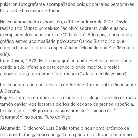
puideron fotografarse acompañados polos populares personaxes
Dora a Desbrozadora e Tucho.
Na inauguración da exposición, o 13 de outubro de 2016, Davila
realizou no Museo un debuxo “ao vivo” sobre un vinilo e asinou
exemplares dos seus libros de “O bichero”. Ademais, o humorista
gráfico estivo acompañado polo actor Carlos Blanco (co que
comparte escenario nos espectáculos “Menú de noite” e “Menú do
día”).
Luís Davila, 1972.
Humorista gráfico nado en Bueu e vencellado
dende a súa infancia a este concello onde medrou e reside
actualmente (considérase “morrasseiro” ata a médula espiñal).
Deseñador gráfico pola escola de Artes e Oficios Pablo Picasso de
A Coruña,
Especialista en retratar o particular humor galego, facendo rir, mais
tamén cavilar, aos lectores diarios do decano da prensa española.
Dende o ano 1998 publica as súas tiras de “O bichero” e “O
fotomatón” no xornal Faro de Vigo.
Alcumado “O bichero”, Luís Davila toma o seu nome artístico da
ferramenta (un gancho cun garfo na punta) que levan a bordo no