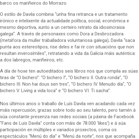
barco os mariñeiros do Morrazo.
O estilo de Davila combina “unha fina retranca e un tratamento
irónico e intelixente da actualidade política, social, económica e
mesmo deportiva, xunto a un certeiro retrato da idiosincrasia
galega”. A través de personaxes como Dora a Desbrozadora
(metáfora da muller traballadora voluntariosa galega), Davila “saca
punta aos estereotipos, rise deles e fai rir con situacións que non
resultan inverosímiles”, retratando a vida da Galicia máis auténtica:
a dos labregos, mariñeiros, etc.
A día de hoxe ten autoeditados seis libros nos que compila as súas
tiras de “O bichero”: “O bichero I”, “O bichero II. Outra ronda”, “O
bichero III. Non hai dous sen tres”, “O bichero IV. Menudo día”, “O
bichero V. Living a vida loca” e “O bichero VI. Ti sacha”.
Nos últimos anos o traballo de Luís Davila ven acadando cada vez
máis repercusión, grazas sobre todo ao seu talento, pero tamén á
súa constante presenza nas redes sociais (a páxina de Facebook
"Fans de Luis Davila" conta con máis de 78.000 'likes') e á súa
participación en múltiples e variados proxectos, coma os
espectáculos “Menú do día” e “Menú da noite”, nos que acompaña