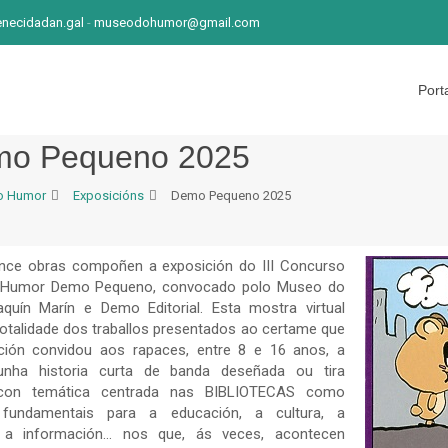
ecidadan.gal
-
museodohumor@gmail.com
Port
o Pequeno 2025
o Humor
Exposicións
Demo Pequeno 2025
nce obras compoñen a exposición do III Concurso
 Humor Demo Pequeno, convocado polo Museo do
uín Marín e Demo Editorial. Esta mostra virtual
 totalidade dos traballos presentados ao certame que
ción convidou aos rapaces, entre 8 e 16 anos, a
unha historia curta de banda deseñada ou tira
con temática centrada nas BIBLIOTECAS como
fundamentais para a educación, a cultura, a
n, a información… nos que, ás veces, acontecen