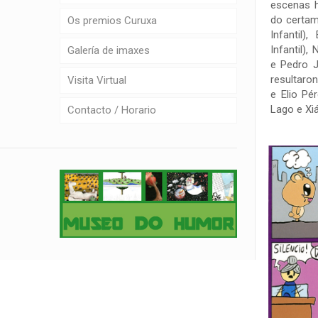
escenas h
do certam
Os premios Curuxa
Infantil
Infantil)
Galería de imaxes
e Pedro J
resultaron
Visita Virtual
e Elio Pé
Lago e Xi
Contacto / Horario