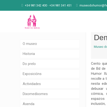
+34 981 342 400
-
+34 981 341 451
museodohumor@fen
Dem
O museo
Museo d
Historia
Cento qui
Do prelo
de Bd de
Humor Xaq
Exposicións
recolle a
nesta edi
Actividades
debuxar 
cómica, 
Dixomedíxomes
espazos 
inclusió
Axenda