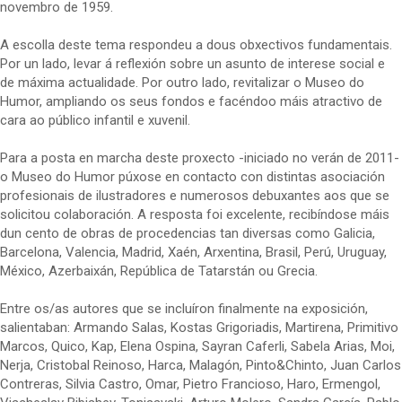
novembro de 1959.
A escolla deste tema respondeu a dous obxectivos fundamentais.
Por un lado, levar á reflexión sobre un asunto de interese social e
de máxima actualidade. Por outro lado, revitalizar o Museo do
Humor, ampliando os seus fondos e facéndoo máis atractivo de
cara ao público infantil e xuvenil.
Para a posta en marcha deste proxecto -iniciado no verán de 2011-
o Museo do Humor púxose en contacto con distintas asociación
profesionais de ilustradores e numerosos debuxantes aos que se
solicitou colaboración. A resposta foi excelente, recibíndose máis
dun cento de obras de procedencias tan diversas como Galicia,
Barcelona, Valencia, Madrid, Xaén, Arxentina, Brasil, Perú, Uruguay,
México, Azerbaixán, República de Tatarstán ou Grecia.
Entre os/as autores que se incluíron finalmente na exposición,
salientaban: Armando Salas, Kostas Grigoriadis, Martirena, Primitivo
Marcos, Quico, Kap, Elena Ospina, Sayran Caferli, Sabela Arias, Moi,
Nerja, Cristobal Reinoso, Harca, Malagón, Pinto&Chinto, Juan Carlos
Contreras, Silvia Castro, Omar, Pietro Francioso, Haro, Ermengol,