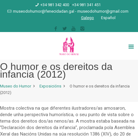
+34 981 342 400
-
+34 981 341 451
museodohumor@fenecidadan.gal
-
museodohumor@gmail.com
Galego
Español
O humor e os dereitos da
infancia (2012)
Museo do Humor
Exposicións
O humor e os dereitos da infancia
(2012)
Mostra colectiva na que diferentes ilustradores/as amosaron,
dende unha perspectiva humorística, o seu punto de vista sobre o
tema dos dereitos dos/as nenos/as. A mostra estaba baseada na
“Declaración dos dereitos da infancia”, proclamada pola Asemblea
Xeral das Nacións Unidas na súa resolución 1386 (XIV), do 20 de