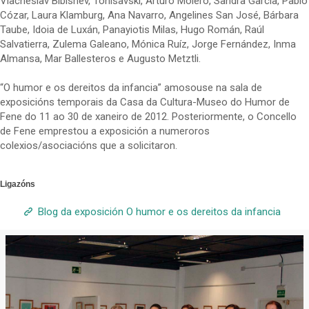
Viacheslav Bibishev, Tonisavski, Arturo Molero, Sandra García, Pablo
Cózar, Laura Klamburg, Ana Navarro, Angelines San José, Bárbara
Taube, Idoia de Luxán, Panayiotis Milas, Hugo Román, Raúl
Salvatierra, Zulema Galeano, Mónica Ruíz, Jorge Fernández, Inma
Almansa, Mar Ballesteros e Augusto Metztli.
“O humor e os dereitos da infancia” amosouse na sala de
exposicións temporais da Casa da Cultura-Museo do Humor de
Fene do 11 ao 30 de xaneiro de 2012. Posteriormente, o Concello
de Fene emprestou a exposición a numeroros
colexios/asociacións que a solicitaron.
Ligazóns
Blog da exposición O humor e os dereitos da infancia