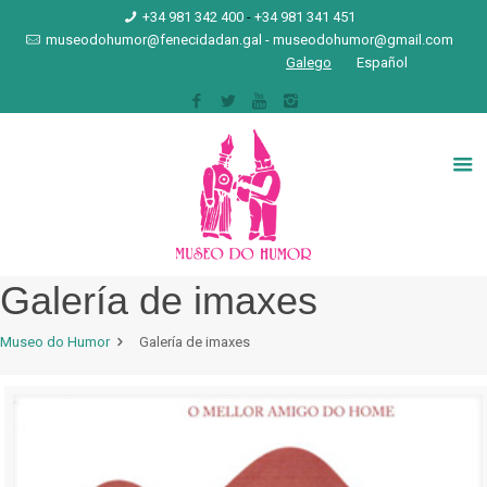
+34 981 342 400
-
+34 981 341 451
museodohumor@fenecidadan.gal
-
museodohumor@gmail.com
Galego
Español
Galería de imaxes
Museo do Humor
Galería de imaxes