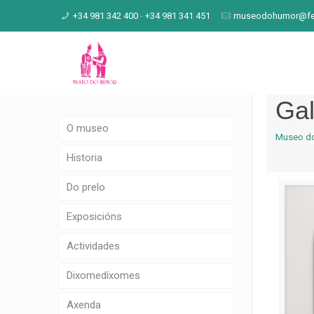
+34 981 342 400
-
+34 981 341 451
museodohumor@fen
Gal
O museo
Museo d
Historia
Do prelo
Exposicións
Actividades
Dixomedíxomes
Axenda