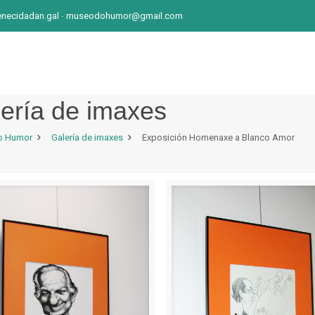
ecidadan.gal
-
museodohumor@gmail.com
ería de imaxes
o Humor
Galería de imaxes
Exposición Homenaxe a Blanco Amor