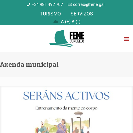
+34 981 492 707
correo@fene.gal
TURISMO
SERVIZOS
A (+)
A (-)
Axenda municipal