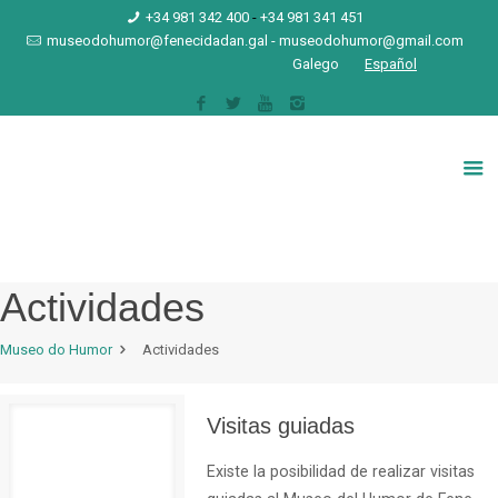
+34 981 342 400
-
+34 981 341 451
museodohumor@fenecidadan.gal
-
museodohumor@gmail.com
Galego
Español
Actividades
Museo do Humor
Actividades
Visitas guiadas
Existe la posibilidad de realizar visitas