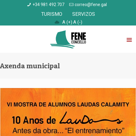
+34 981 492 707
correo@fene.gal
TURISMO
SERVIZOS
A (+)
A (-)
Axenda municipal