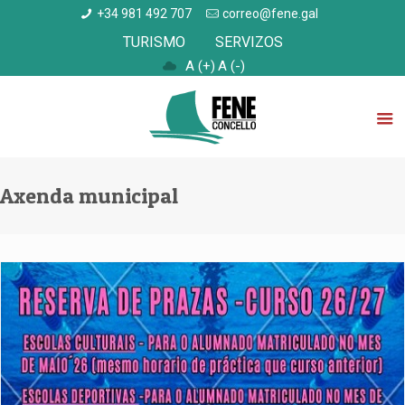
+34 981 492 707
correo@fene.gal
TURISMO
SERVIZOS
A (+)
A (-)
Axenda municipal